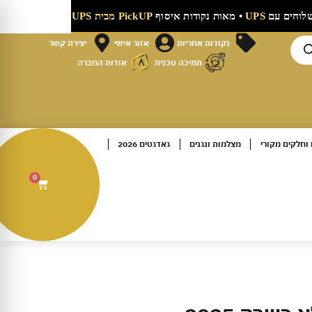
רק 9.90 ₪
משלוחים עם
UPS
• מאות נקודות איסוף
PickUP מבית UPS
•
י
נקודות אחריות
אזור אישי
יצירת קשר
תמיכה טכנית
אודות החברה
וחלקים מקורי
מצלמות ונגנים
גאדגטים 2026
0