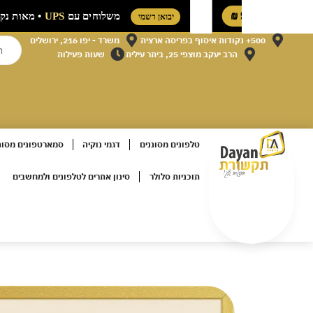
רק 9.90 ₪
•
משלוחים עם
UPS
• מ
יבואן רשמי
500+ נקודות איסוף בפריסה ארצית
משרד - יפו 216, ירושלים
הרב יעקב מוצפי 25, ביתר עילית
שעות פעילות
טלפונים מסוננים
דגמי נוקיה
סמארטפונים מסונ
תוכניות סלולר
סינון אתרים לטלפונים ולמחשבים