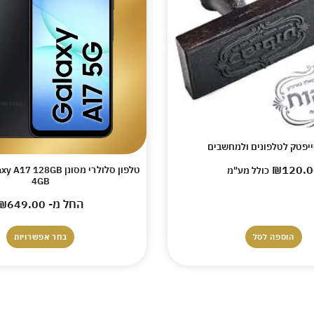
סייפטק לטלפונים ולמחשבים
₪
120.0
טלפון סלולרי מסונן 28GB
כולל מע"מ
4GB
החל מ-
649.00
₪
הוספה לסל
בחר אפשרויות