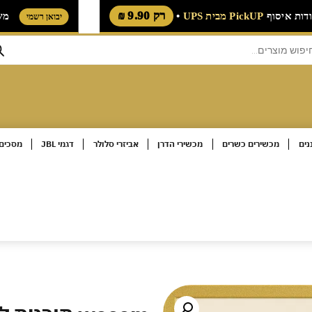
רק 9.90 ₪
אות נקודות איסוף
PickUP מבית UPS
•
יבואן רשמ
נים
מכשירים כשרים
מכשירי הדרן
אביזרי סלולר
דגמי JBL
מסכים 