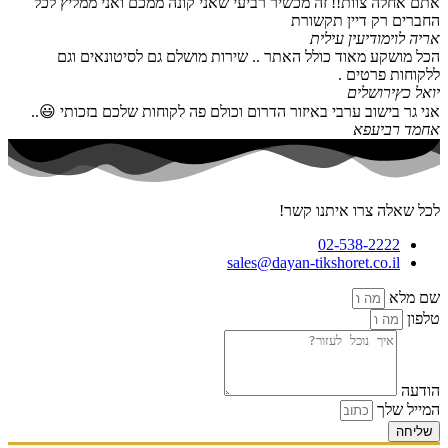
אתם אחלה צוות!! זה מכשיר רביעי שאני קונה ממכם ואני ממליץ לכל
החברים רק דיין תקשורת
אריה לוי
מודיעין עילית
הכל מושקע מאוד כולל האתר .. שירות מושלם גם לסיטונאים וגם
ללקוחות פרטים .
יואל כץ
ירושלים
אני גר בישוב ערבי באיזור הדרום וכולם פה לקוחות שלכם בזכותי 😃..
אחמד רביעפא
לכל שאלה צרו איתנו קשר!
02-538-2222
sales@dayan-tikshoret.co.il
שם מלא
טלפון
הודעה
המייל שלך
שליחה