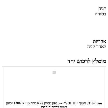
קניה
בטוחה
אחריות
לאחר קניה
מומלץ לרכוש יחד
תומך
"VOLTE"
–
טלפון
מסונן
K25
מסך
מגע
128GB
This item:
תומך "VOLTE" – טלפון מסונן K25 מסך מגע 128GB יבואן
יבואן
רשמי בכשרות הדרן