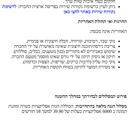
חלקים בעלי איכות שוות ערך .
ניתן לעיין ברשימת נקודות שירות בפריסה ארצית החברה:
לרשימת
נקודות שירות באתר לחצו כאן
החרגות ואי תחולת האחריות
האחריות אינה מכסה:
נזקי שבר, רטיבות, קורוזיה, חבלה חיצונית או פנימית.
צריבת גירסה/תוכנה חיצונית שאינה מאושרת על ידי החברה
שימוש באביזרים לא מקוריים (כגון מטענים, כבלים, סוללות).
תיקון או ניסיון תיקון על ידי גורם שאינו מוסמך מטעם החברה.
נזקי כוח עליון (לרבות ברקים, שריפות, הצפות וכדומה).
אי מסירת המוצר לתיקון בטווח תקופת האחריות.
פירוט המסלולים לבחירתך במהלך ההזמנה
מסלול הגנה מלאה בהתחייבות
: הכוללת חנות אפליקציות כשרה ומוגנת
המונה כ 6000 אפליקציות בעלות של 39.90 למשך 18 חודשים