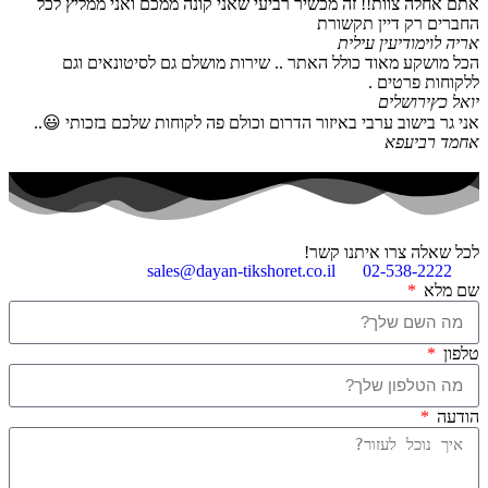
אתם אחלה צוות!! זה מכשיר רביעי שאני קונה ממכם ואני ממליץ לכל
החברים רק דיין תקשורת
אריה לוי
מודיעין עילית
הכל מושקע מאוד כולל האתר .. שירות מושלם גם לסיטונאים וגם
ללקוחות פרטים .
יואל כץ
ירושלים
אני גר בישוב ערבי באיזור הדרום וכולם פה לקוחות שלכם בזכותי 😃..
אחמד רביעפא
לכל שאלה צרו איתנו קשר!
sales@dayan-tikshoret.co.il
02-538-2222
שם מלא
טלפון
הודעה