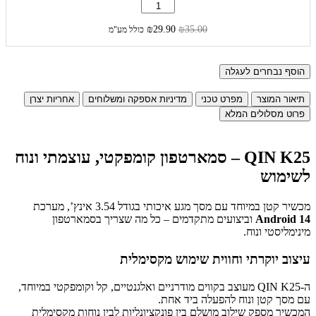
₪
29.90
₪
35.00
כולל מע"מ
הוסף נבחרים לעגלה
תיאור המוצר
מפרט טכני
מדיניות אספקה ומשלוחים
אחריות יצרן
פרוט מסלולים המלא
QIN K25 – סמארטפון קומפקטי, עוצמתי ונוח
לשימוש
מכשיר קטן במיוחד עם מסך מגע איכותי בגודל 3.54 אינץ’, מערכת
Android 14
וביצועים מתקדמים – כל מה שצריך בסמארטפון
מינימליסטי ונוח.
עיצוב יוקרתי וחווית שימוש מקסימלית
ה-QIN K25 מעוצב בקווים מודרניים ואלגנטיים, קל וקומפקטי במיוחד,
עם מסך קטן ונוח להפעלה ביד אחת.
המכשיר מספק שילוב מושלם בין פונקציונליות לבין נוחות מקסימלית