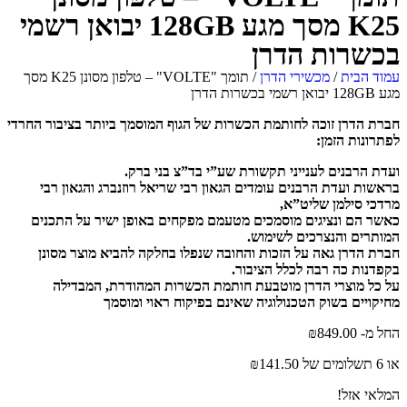
K25 מסך מגע 128GB יבואן רשמי
בכשרות הדרן
עמוד הבית
/
מכשירי הדרן
/ תומך "VOLTE" – טלפון מסונן K25 מסך
מגע 128GB יבואן רשמי בכשרות הדרן
חברת הדרן זוכה לחותמת הכשרות של הגוף המוסמך ביותר בציבור החרדי
לפתרונות הזמן:
ועדת הרבנים לענייני תקשורת שע”י בד”צ בני ברק.
בראשות ועדת הרבנים עומדים הגאון רבי שריאל רוזנברג והגאון רבי
מרדכי סילמן שליט”א,
כאשר הם ונציגים מוסמכים מטעמם מפקחים באופן ישיר על התכנים
המותרים והנצרכים לשימוש.
חברת הדרן גאה על הזכות והחובה שנפלו בחלקה להביא מוצר מסונן
בקפדנות כה רבה לכלל הציבור.
על כל מוצרי הדרן מוטבעת חותמת הכשרות המהודרת, המבדילה
מחיקויים בשוק הטכנולוגיה שאינם בפיקוח ראוי ומוסמך
החל מ-
849.00
₪
או 6 תשלומים של
141.50
₪
המלאי אזל!