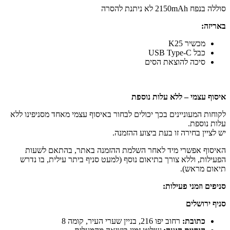
סוללה בנפח 2150mAh לא ניתנת להסרה
באריזה:
מכשיר K25
כבל USB Type-C
סיכה להוצאת הסים
איסוף עצמי – ללא עלות נוספת
לקוחות המעוניינים בכך יכולים לבחור באיסוף עצמי מאחד מסניפינו ללא
עלות נוספת.
יש לציין בחירה זו בעת ביצוע ההזמנה.
האיסוף אפשרי מיד לאחר השלמת ההזמנה באתר, בהתאם לשעות
הפעילות, וללא צורך בתיאום נוסף (למעט סניף ביתר עילית, בו נדרש
תיאום מראש).
סניפים וזמני פעילות:
סניף ירושלים
כתובת:
רחוב יפו 216, בניין שערי העיר, קומה 8