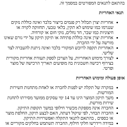
בהתאם לתנאים המפורטים במסמך זה.
תנאי האחריות
אחריות יצרן תכלול רק פגמים בייצור בלבד ואינה כוללת נזקים
שנגרמו כמו שימוש לא תקין, בלאי טבעי, תחזוקה לקויה או
חיצוניות כמו שבר, חד נוזלים, נזקי חום או קורוזיה.
אחריות יצרן אינה כוללת פתיחה או תיקון תיקון על ידי גורם שאינו
מורשה על ידי החברה.
האחריות תקפה לרוכש המקורי בלבד ואינה ניתנת להעברה לצד
שלישי.
לצורך מימוש האחריות, על הצרכן לספק תעודת אחריות מקורית
בצירוף רכישה חשבונית בה מופיעים תאריך הרכישה של מוצר
ופרטי.
אופן פעולה ומימוש האחריות
במקרה של תקלה יש לפנות לחברה או לאחת מתחנות השירות
המורשות.
משך תיקון המוצר הינו עד 14 ימי עסקים ממועד מסירתו לתחנת
שירות מורשת.
החברה אינה מספקת מכשיר חילופי במשך תקופת התיקון.
החברה תבחר, לפי שיקול דעתה, האם לבצע תיקון, החלפת מוצר
או כספים , בהתאם לתנאי התקלה ואפשרויות התיקון.
במידה ויידרשו חלקי חילוף, החברה תשתמש בחלקים מקוריים או