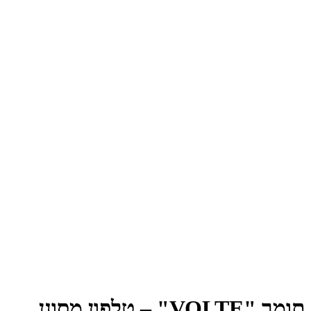
תומך "VOLTE" – טלפון מסונן