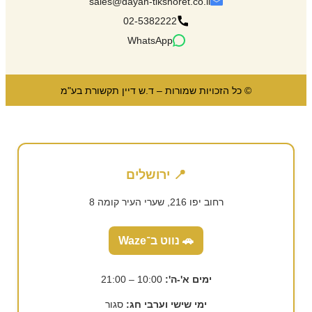
sales@dayan-tikshoret.co.il
02-5382222
WhatsApp
© כל הזכויות שמורות – ד.ש דיין תקשורת בע"מ
📍 ירושלים
רחוב יפו 216, שערי העיר קומה 8
🚗 נווט ב־Waze
ימים א'-ה':
10:00 – 21:00
ימי שישי וערבי חג:
סגור