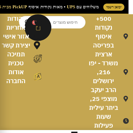
משלוחים עם
UPS
• מאות נקודות איסוף
PickUP מבית UPS
יבואן רשמי
500+
נקודות
0
נקודות
אחריות
איסוף
אזור אישי
בפריסה
יצירת קשר
ארצית
תמיכה
משרד - יפו
טכנית
216,
אודות
ירושלים
החברה
הרב יעקב
מוצפי 25,
ביתר עילית
שעות
פעילות