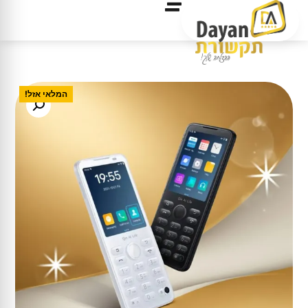
המלאי אזל!