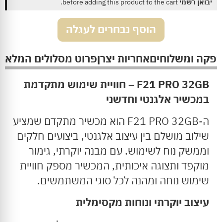
יבואן רשמי
before adding this product to the cart.
הוסף נבחרים לעגלה
ספקה ומשלוחים
אחריות יצרן
פרוט מסלולים המלא
F21 PRO 32GB –
חוויית
שימוש
מתקדמת
במכשיר
אלגנטי
וחדשני
ה-F21 PRO 32GB הוא מכשיר מתקדם שמציע
שילוב מושלם בין עיצוב אלגנטי, ביצועים חלקים
וממשק נוח לשימוש. עם מבנה יוקרתי, גימור
מוקפד ותצוגה איכותית, המכשיר מספק חוויית
שימוש נוחה ומהנה לכל סוגי המשתמשים.
עיצוב
יוקרתי
ונוחות
מקסימלית