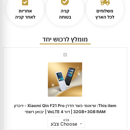
משלוחים
קניה
אחריות
לכל הארץ
בטוחה
לאחר קניה
מומלץ לרכוש יחד
שיאומי
כשר
הדרן
Xiaomi
Qin
F21
Pro
-
זיכרון
32GB+3GB
RAM
|
דור
This item:
שיאומי כשר הדרן Xiaomi Qin F21 Pro - זיכרון
4
VoLTE
32GB+3GB RAM | דור 4 VoLTE | יבואן רשמי
|
יבואן
צבע
רשמי