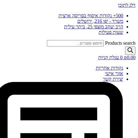
דלג לתוכן
500+ נקודות איסוף בפריסה ארצית
משרד - יפו 216, ירושלים
הרב יעקב מוצפי 25, ביתר עילית
שעות פעילות
Products search
0.00
₪
0
עגלת קניות
נקודות אחריות
אזור אישי
יצירת קשר