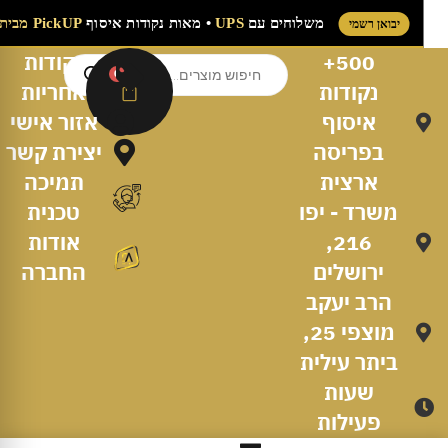
משלוחים עם
UPS
• מאות נקודות איסוף
PickUP מבית UPS
יבואן רשמי
500+
נקודות
0
נקודות
אחריות
איסוף
אזור אישי
בפריסה
יצירת קשר
ארצית
תמיכה
משרד - יפו
טכנית
216,
אודות
ירושלים
החברה
הרב יעקב
מוצפי 25,
ביתר עילית
שעות
פעילות