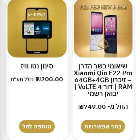
שיאומי כשר הדרן
סינון נטו וויז
Xiaomi Qin F22 Pro
₪
200.00
– זיכרון 64GB+4GB
כולל מע"מ
RAM | דור 4 VoLTE |
יבואן רשמי
החל מ-
749.00
₪
בחר אפשרויות
הוספה לסל