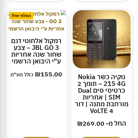
המלאי אזל!
רמקול אלחוטי דגם
JBL GO 3 – צבע
שחור שנה אחריות
ע"י היבואן הרשמי
₪
155.00
כולל מע"מ
נוקיה כשר Nokia
215 4G – תומך 2
כרטיסי סים Dual
SIM | אחריות
מורחבת מתנה | דור
4 VoLTE
החל מ-
269.00
₪