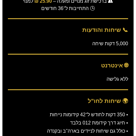
👥 ברכישת זוג מנויים ומעלה –
25.90 ₪
למנוי
🕒 התחייבות ל־36 חודשים
📞 שיחות והודעות
5,000 דקות שיחה
🌐 אינטרנט
ללא גלישה
🌍 שיחות לחו"ל
• 350 דקות לחודש ל־42 קידומות נייחות
• חיוג דרך קידומת 012 בלבד
• כולל גם שיחות לניידים בארה"ב ובקנדה