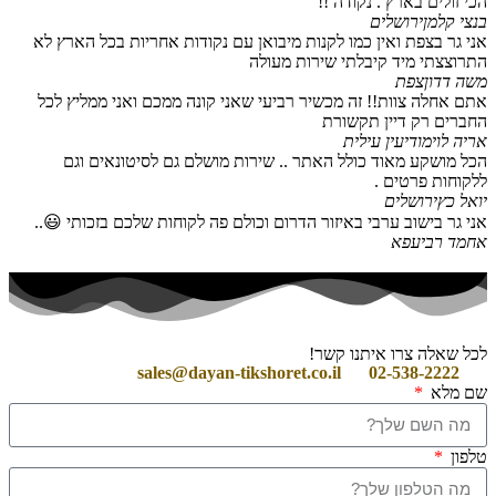
הכי זולים בארץ . נקודה !!
בנצי קלמן
ירושלים
אני גר בצפת ואין כמו לקנות מיבואן עם נקודות אחריות בכל הארץ לא
התרוצצתי מיד קיבלתי שירות מעולה
משה דדון
צפת
אתם אחלה צוות!! זה מכשיר רביעי שאני קונה ממכם ואני ממליץ לכל
החברים רק דיין תקשורת
אריה לוי
מודיעין עילית
הכל מושקע מאוד כולל האתר .. שירות מושלם גם לסיטונאים וגם
ללקוחות פרטים .
יואל כץ
ירושלים
אני גר בישוב ערבי באיזור הדרום וכולם פה לקוחות שלכם בזכותי 😃..
אחמד רביעפא
לכל שאלה צרו איתנו קשר!
sales@dayan-tikshoret.co.il
02-538-2222
שם מלא
טלפון