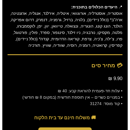
📍
היעדים הכלולים בתוכנית:
אוסטריה, אוסטרליה, אורוגוואי, איטליה, אירלנד, אנגליה, ארגנטינה,
ארה"ב* (כולל ניידים), בלגיה, ברזיל, גרמניה, דנמרק, דרום אפריקה,
הולנד, הונג קונג, הונגריה, ונצואלה, טייוואן, יוון, יפן, לוקסמבורג,
מלטה, מקסיקו, נורבגיה, ניו זילנד, סינגפור, ספרד, פולין, פורטוגל,
פרו, צ'ילה, צ'כיה, צרפת, קוריאה הדרומית, קנדה* (כולל ניידים),
קפריסין, קרואטיה, רומניה, רוסיה, שוודיה, שוויץ, תורכיה
💳 מחיר סים
9.90 ₪
• עלות חד-פעמית להוראת קבע: 40 ₪
• במנויים כשרים – אין תוספת חודשית (במקום 8 ₪ חודשי)
• קוד מוסד: 31274
🚚 משלוח חינם עד בית הלקוח