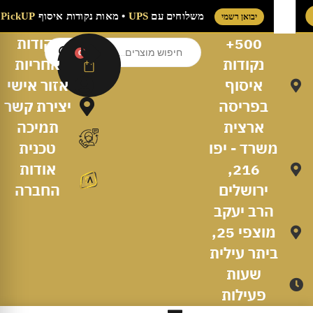
משלוחים עם
UPS
• מאות נקודות איסוף
PickUP מ
יבואן רשמי
500+
נקודות
0
נקודות
אחריות
איסוף
אזור אישי
בפריסה
יצירת קשר
ארצית
תמיכה
משרד - יפו
טכנית
216,
אודות
ירושלים
החברה
הרב יעקב
מוצפי 25,
ביתר עילית
שעות
פעילות