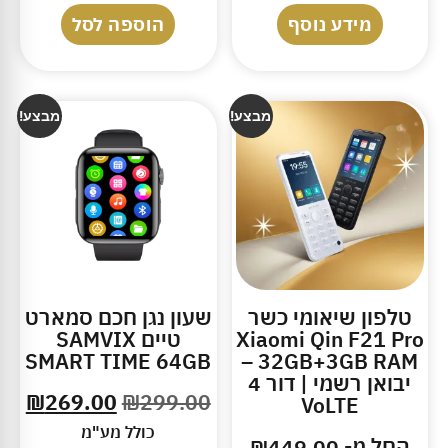
מידע נוסף
הוספה לסל
מבצע!
מבצע!
טלפון שיאומי כשר
שעון נגן חכם סמארט
Xiaomi Qin F21 Pro
טיים SAMVIX
SMART TIME 64GB
32GB+3GB RAM –
יבואן רשמי | דור 4
₪
269.00
₪
299.00
VoLTE
כולל מע"מ
החל מ-
449.00
₪