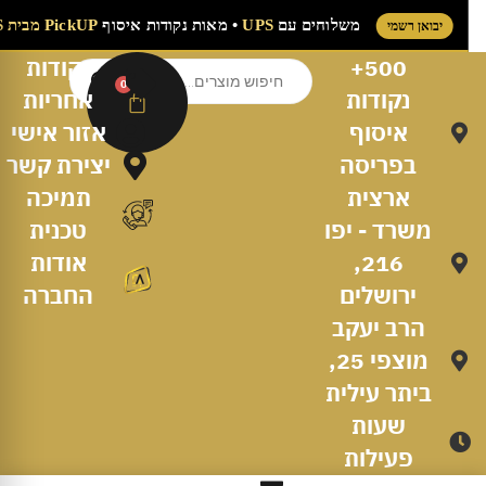
משלוחים עם
UPS
• מאות נקודות איסוף
PickUP מבית UPS
יבואן רשמי
500+
נקודות
0
נקודות
אחריות
איסוף
אזור אישי
בפריסה
יצירת קשר
ארצית
תמיכה
משרד - יפו
טכנית
216,
אודות
ירושלים
החברה
הרב יעקב
מוצפי 25,
ביתר עילית
שעות
פעילות