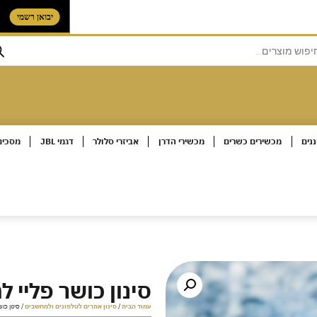
יבוא
נים
מכשירים כשרים
מכשירי הדרן
אביזרי סלולר
דגמי JBL
מסכים
סינון כושר פליי 
עמוד הבית
/
סינון אתרים לטלפונים ולמחשבים
/ סינון כו