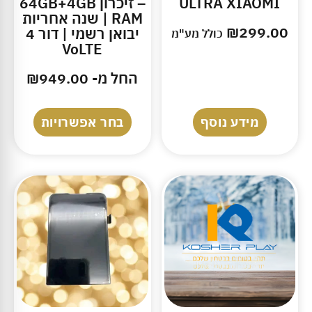
ULTRA XIAOMI
– זיכרון 64GB+4GB
RAM | שנה אחריות
₪
299.00
יבואן רשמי | דור 4
כולל מע"מ
VoLTE
החל מ-
949.00
₪
מידע נוסף
בחר אפשרויות