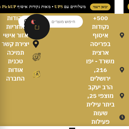
משלוחים עם
UPS
• מאות נקודות איסוף
PickUP
יבואן רשמי
500+
נקודות
0
נקודות
אחריות
איסוף
אזור אישי
בפריסה
יצירת קשר
ארצית
תמיכה
משרד - יפו
טכנית
216,
אודות
ירושלים
החברה
הרב יעקב
מוצפי 25,
ביתר עילית
שעות
פעילות