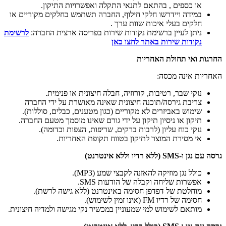
או כספים , בהתאם לתנאי התקלה ואפשרויות התיקון.
במידה ויידרשו חלקי חילוף, החברה תשתמש בחלקים מקוריים או
חלקים בעלי איכות שוות ערך .
ניתן לעיין ברשימת נקודות שירות בפריסה ארצית החברה:
לרשימת
נקודות שירות באתר לחצו כאן
החרגות ואי תחולת האחריות
האחריות אינה מכסה:
נזקי שבר, רטיבות, קורוזיה, חבלה חיצונית או פנימית.
צריבת גירסה/תוכנה חיצונית שאינה מאושרת על ידי החברה
שימוש באביזרים לא מקוריים (כגון מטענים, כבלים, סוללות).
תיקון או ניסיון תיקון על ידי גורם שאינו מוסמך מטעם החברה.
נזקי כוח עליון (לרבות ברקים, שריפות, הצפות וכדומה).
אי מסירת המוצר לתיקון בטווח תקופת האחריות.
גרסה עם נגן ו-SMS (ללא רדיו וללא אינטרנט)
כולל נגן מוזיקה להאזנה לקבצי שמע (MP3).
אפשרות שליחה וקבלה של הודעות SMS.
מוחלטת של דפדפן חסימה באינטרנט (ללא גישה לרשת).
חסימה של רדיו FM (אינו זמין לשימוש).
מותאם לשימוש למי שמעוניין במכשיר נקי מגישה ולמדיה חיצונית.