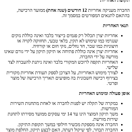
תקופת האחריות
החברה מעניקה אחריות
12 חודשים (שנה אחת)
ממועד הרכישה,
בהתאם לתנאים המפורטים במסמך זה.
תנאי האחריות
אחריות יצרן תכלול רק פגמים בייצור בלבד ואינה כוללת נזקים
שנגרמו כמו שימוש לא תקין, בלאי טבעי, תחזוקה לקויה או
חיצוניות כמו שבר, חד נוזלים, נזקי חום או קורוזיה.
אחריות יצרן אינה כוללת פתיחה או תיקון תיקון על ידי גורם שאינו
מורשה על ידי החברה.
האחריות תקפה לרוכש המקורי בלבד ואינה ניתנת להעברה לצד
שלישי.
לצורך מימוש האחריות, על הצרכן לספק תעודת אחריות מקורית
בצירוף רכישה חשבונית בה מופיעים תאריך הרכישה של מוצר
ופרטי.
אופן פעולה ומימוש האחריות
במקרה של תקלה יש לפנות לחברה או לאחת מתחנות השירות
המורשות.
משך תיקון המוצר הינו עד 14 ימי עסקים ממועד מסירתו לתחנת
שירות מורשת.
החברה אינה מספקת מכשיר חילופי במשך תקופת התיקון.
החברה תבחר, לפי שיקול דעתה, האם לבצע תיקון, החלפת מוצר