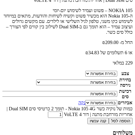
סים Dual SIM | אחריות מורחבת מתנה | דור 4 VoLTE
NOKIA 105 – פשוט ועמיד לשימוש יום-יומי
ה-Nokia 105 הוא מכשיר פשוט וקשיח לשיחות והודעות, מתאים במיוחד
לשימוש כקו משני, טלפון לגיל השלישי או לילדים. עם מקשים גדולים
ועיצוב עמיד – הוא תומך גם ב-Dual SIM לשילוב בין קווים לפי הצורך –
כולל סים כשר.
החל מ-
209.00
₪
או 6 תשלומים של
34.83
₪
229 במלאי
צבע
בחירת
גירסה
רכישת
סים
אביזרים
נקה
כמות של נוקיה כשר Nokia 105 4G - תומך 2 כרטיסי סים Dual SIM |
אחריות מורחבת מתנה | דור 4 VoLTE
הוספה לסל
קנה עכשיו
משלוחים