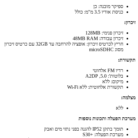
ספיקר מובנה: כן
כניסת אודיו 3.5 מ"מ: כולל
זיכרון:
זיכרון פנימי: 128MB
זיכרון עבודה: 48MB RAM
חריץ לכרטיס זיכרון: אופציה להרחבה עד 32GB עם כרטיס זיכרון
מסוג microSDHC
תקשורת:
רדיו FM אלחוטי
בלוטות': 5.0, A2DP
מיקום: ללא
תקשורת אלחוטית: ללא Wi-Fi
מצלמה:
ללא
מערכת הפעלה ותכונות נוספות
תומך בתקן IP52 להגנה בפני נתזי מים ואבק
מערכת הפעלה: +S30​