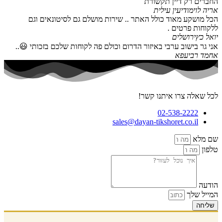
החברים רק דיין תקשורת
אריה לוי
מודיעין עילית
הכל מושקע מאוד כולל האתר .. שירות מושלם גם לסיטונאים וגם
ללקוחות פרטים .
יואל כץ
ירושלים
אני גר בישוב ערבי באיזור הדרום וכולם פה לקוחות שלכם בזכותי 😃..
אחמד רביעפא
לכל שאלה צרו איתנו קשר!
02-538-2222
sales@dayan-tikshoret.co.il
שם מלא
טלפון
הודעה
המייל שלך
שליחה