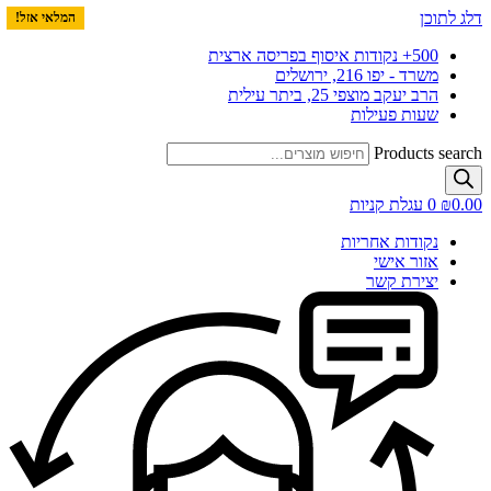
דלג לתוכן
המלאי אזל!
המלאי אזל!
500+ נקודות איסוף בפריסה ארצית
משרד - יפו 216, ירושלים
הרב יעקב מוצפי 25, ביתר עילית
שעות פעילות
Products search
0.00
₪
0
עגלת קניות
נקודות אחריות
אזור אישי
יצירת קשר