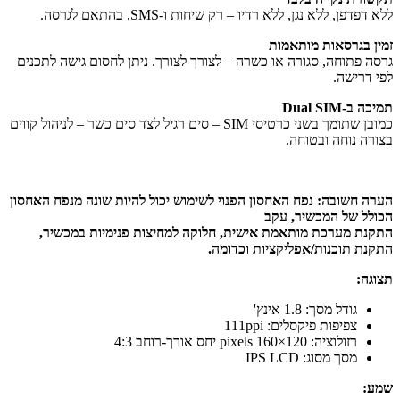
ללא דפדפן, ללא נגן, ללא רדיו – רק שיחות ו-SMS, בהתאם לגרסה.
זמין בגרסאות מותאמות
גרסה פתוחה, סגורה או כשרה – לצורך לצורך. ניתן לחסום גישה לתכנים
לפי דרישה.
תמיכה ב-Dual SIM
כמובן שתומך בשני כרטיסי SIM – סים רגיל לצד סים כשר – לניהול קווים
בצורה נוחה ובטוחה.
הערה חשובה
: נפח האחסון הפנוי לשימוש יכול להיות שונה מנפח האחסון
הכולל של המכשיר, עקב
התקנת מערכת מותאמת אישית, חלוקה למחיצות פנימיות במכשיר,
התקנת תוכנות/אפליקציות וכדומה.
תצוגה:
גודל מסך: 1.8 אינץ'
צפיפות פיקסלים: 111ppi
רזולוציה: 120×160 pixels יחס אורך-רוחב 4:3
מסך מסוג: IPS LCD
שמע: