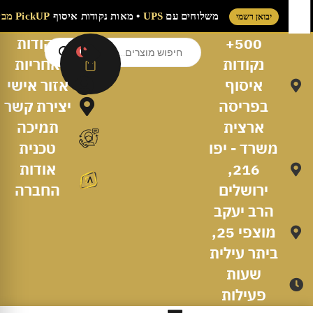
משלוחים עם
UPS
• מאות נקודות איסוף
PickUP מבית S
יבואן רשמי
500+
נקודות
0
נקודות
אחריות
איסוף
אזור אישי
בפריסה
יצירת קשר
ארצית
תמיכה
משרד - יפו
טכנית
216,
אודות
ירושלים
החברה
הרב יעקב
מוצפי 25,
ביתר עילית
שעות
פעילות