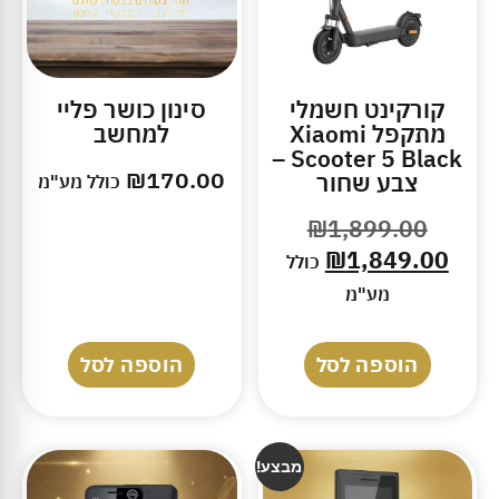
קורקינט חשמלי
סינון כושר פליי
מתקפל Xiaomi
למחשב
Scooter 5 Black –
₪
170.00
צבע שחור
כולל מע"מ
₪
1,899.00
₪
1,849.00
כולל
מע"מ
הוספה לסל
הוספה לסל
מבצע!