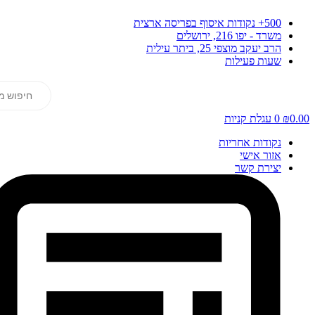
דלג
500+ נקודות איסוף בפריסה ארצית
לתוכן
משרד - יפו 216, ירושלים
הרב יעקב מוצפי 25, ביתר עילית
שעות פעילות
Products
search
0.00
₪
0
עגלת קניות
נקודות אחריות
אזור אישי
יצירת קשר