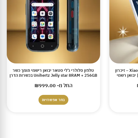
שיאומי כשר הדרן Xiaomi Qin F21 Pro – זיכרון
טלפון סלולרי ג'לי סטאר יבואן רישמי תומך כשר
Unihertz Jelly star 8RAM + 256GB בכשרות הדרן
החל מ-
999.00
₪
בחר אפשרויות