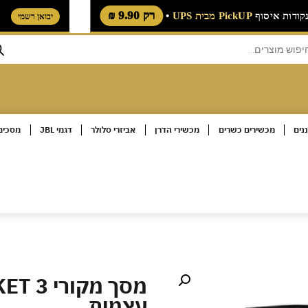
רק 9.90 ₪
מאות נקודות איסוף
PickUP מבית UPS
•
יבואן רש
נים
מכשירים כשרים
מכשירי הדרן
אביזרי סלולר
דגמי JBL
מסכים 
עצמית