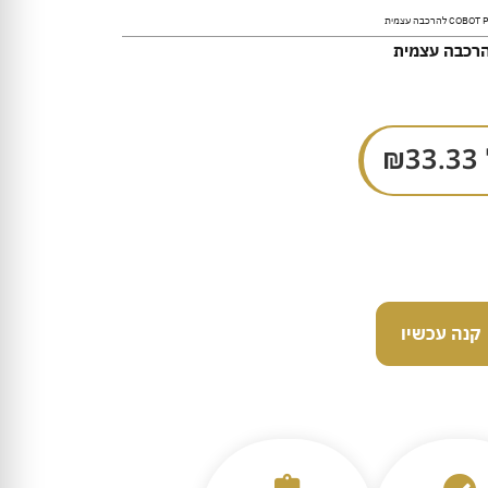
₪
33.33
קנה עכשיו