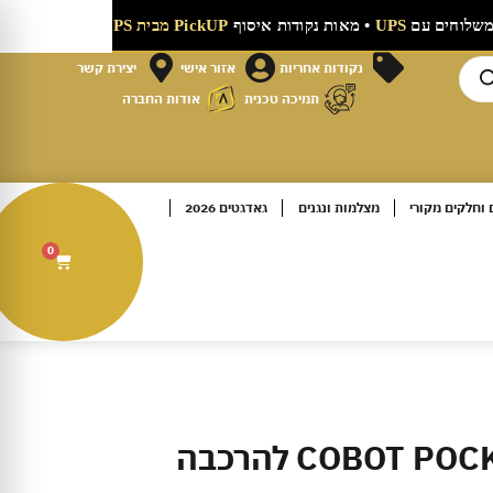
רק 9.90 ₪
משלוחים עם
UPS
• מאות נקודות איסוף
PickUP מבית UPS
•
מי
נקודות אחריות
אזור אישי
יצירת קשר
תמיכה טכנית
אודות החברה
וחלקים מקורי
מצלמות ונגנים
גאדגטים 2026
0
מסך מקורי COBOT POCKET 3 להרכבה