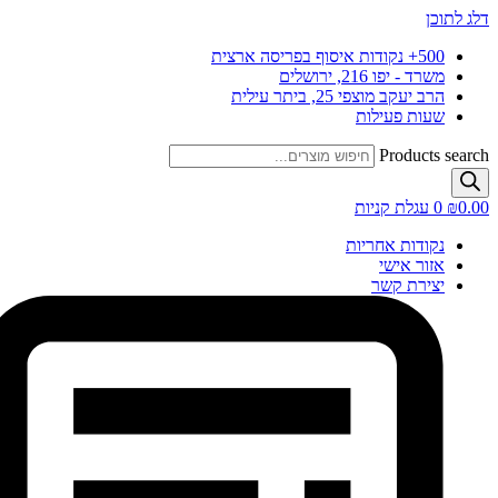
דלג לתוכן
500+ נקודות איסוף בפריסה ארצית
משרד - יפו 216, ירושלים
הרב יעקב מוצפי 25, ביתר עילית
שעות פעילות
Products search
0.00
₪
0
עגלת קניות
נקודות אחריות
אזור אישי
יצירת קשר