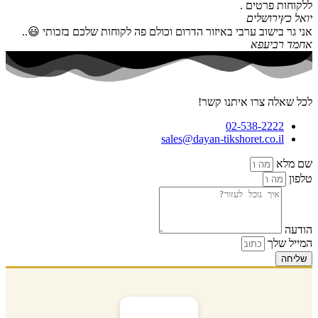
ללקוחות פרטים .
יואל כץ
ירושלים
אני גר בישוב ערבי באיזור הדרום וכולם פה לקוחות שלכם בזכותי 😃..
אחמד רביעפא
לכל שאלה צרו איתנו קשר!
02-538-2222
sales@dayan-tikshoret.co.il
שם מלא
טלפון
הודעה
המייל שלך
שליחה