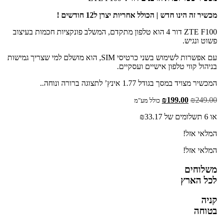
מכשיר זה הינו חדש | הכולל אחריות יצרן ל12 חודשים !
ZTE F100 דור 4 הוא טלפון מתקדם, המשלב פונקציות חכמות בעיצוב
פשוט ונגיש.
עם אפשרות לשימוש בשני כרטיסי
SIM
, הוא מושלם למי שצריך גמישות
בניהול קווי טלפון אישיים ועסקיים.
המכשיר מצויד במסך בגודל 1.77 אינץ’ לתצוגה ברורה ונוחה..
המחיר
המחיר
₪
199.00
₪
249.00
כולל מע"מ
המקורי
הנוכחי
או 6 תשלומים של
33.17
₪
היה:
הוא:
₪199.00.
₪249.00.
המלאי אזל!
המלאי אזל!
משלוחים
לכל הארץ
קניה
בטוחה