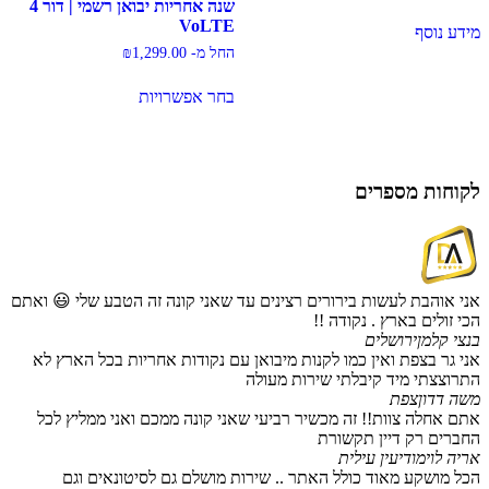
שנה אחריות יבואן רשמי | דור 4
VoLTE
מידע נוסף
החל מ-
1,299.00
₪
בחר אפשרויות
למוצר
זה
יש
מספר
לקוחות מספרים
סוגים.
ניתן
לבחור
את
האפשרויות
בעמוד
אני אוהבת לעשות בירורים רצינים עד שאני קונה זה הטבע שלי 😃 ואתם
המוצר
הכי זולים בארץ . נקודה !!
בנצי קלמן
ירושלים
אני גר בצפת ואין כמו לקנות מיבואן עם נקודות אחריות בכל הארץ לא
התרוצצתי מיד קיבלתי שירות מעולה
משה דדון
צפת
אתם אחלה צוות!! זה מכשיר רביעי שאני קונה ממכם ואני ממליץ לכל
החברים רק דיין תקשורת
אריה לוי
מודיעין עילית
הכל מושקע מאוד כולל האתר .. שירות מושלם גם לסיטונאים וגם