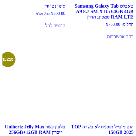
טאבלט Samsung Galaxy Tab
סינון נטו וויז
A9 8.7 SM-X115 64GB 4GB
₪
200.00
כולל מע"מ
RAM LTE סמסונג הדרן
החל מ-
750.00
₪
הוספה לסל
בחר אפשרויות
למוצר
זה
יש
מספר
מבצע!
סוגים.
ניתן
לבחור
את
האפשרויות
בעמוד
המוצר
הוט מובייל תוכנית לא כשרה TOP
טלפון כשר Unihertz Jelly Max
150GB 2025
– זיכרון 256GB+12GB RAM |