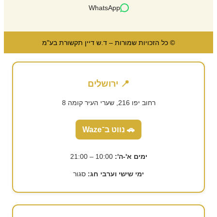
WhatsApp
© כל הזכויות שמורות – ד.ש דיין תקשורת בע"מ
📍 ירושלים
רחוב יפו 216, שערי העיר קומה 8
🚗 נווט ב־Waze
ימים א'-ה':
10:00 – 21:00
ימי שישי וערבי חג:
סגור