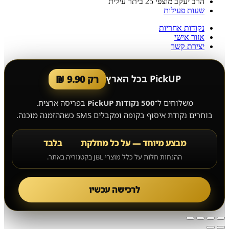
הרב יעקב מוצפי 25 ביתר עילית
שעות פעילות
נקודות אחריות
אזור אישי
יצירת קשר
PickUP בכל הארץ
רק 9.90 ₪
משלוחים ל־
500 נקודות PickUP
בפריסה ארצית.
בוחרים נקודת איסוף בקופה ומקבלים SMS כשההזמנה מוכנה.
מבצע מיוחד — על כל מחלקת
בלבד
ההנחות חלות על כלל מוצרי JBL בקטגוריה באתר.
לרכישה עכשיו