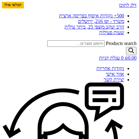
דלג לתוכן
המלאי אזל!
המלאי אזל!
500+ נקודות איסוף בפריסה ארצית
משרד - יפו 216, ירושלים
הרב יעקב מוצפי 25, ביתר עילית
שעות פעילות
Products search
0.00
₪
0
עגלת קניות
נקודות אחריות
אזור אישי
יצירת קשר