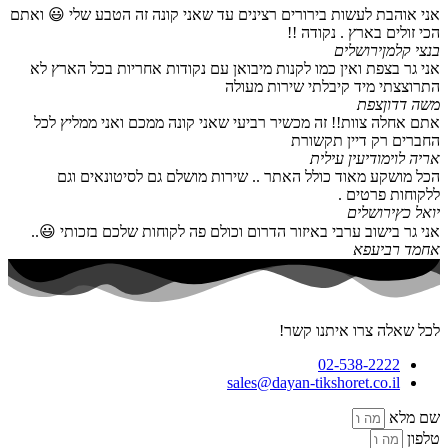
אני אוהבת לעשות בירורים רצינים עד שאני קונה זה הטבע שלי 😃 ואתם
הכי זולים בארץ . נקודה !!
בנצי קלמן
ירושלים
אני גר בצפת ואין כמו לקנות מיבואן עם נקודות אחריות בכל הארץ לא
התרוצצתי מיד קיבלתי שירות מעולה
משה דדון
צפת
אתם אחלה צוות!! זה מכשיר רביעי שאני קונה ממכם ואני ממליץ לכל
החברים רק דיין תקשורת
אריה לוי
מודיעין עילית
הכל מושקע מאוד כולל האתר .. שירות מושלם גם לסיטונאים וגם
ללקוחות פרטים .
יואל כץ
ירושלים
אני גר בישוב ערבי באיזור הדרום וכולם פה לקוחות שלכם בזכותי 😃..
אחמד רביעפא
לכל שאלה צרו איתנו קשר!
02-538-2222
sales@dayan-tikshoret.co.il
שם מלא
טלפון