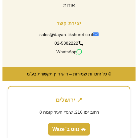
אודות
יצירת קשר
sales@dayan-tikshoret.co.il
02-5382222
WhatsApp
© כל הזכויות שמורות – ד.ש דיין תקשורת בע"מ
📍 ירושלים
רחוב יפו 216, שערי העיר קומה 8
🚗 נווט ב־Waze