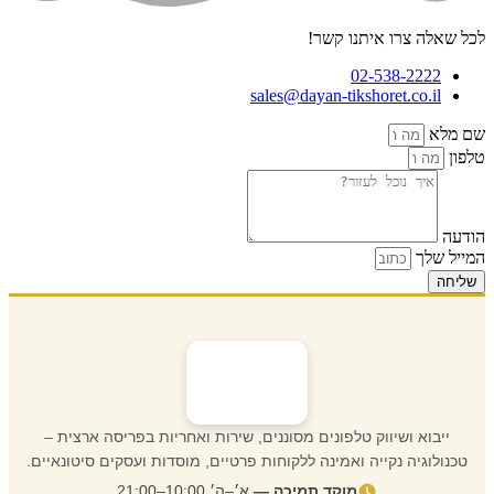
לכל שאלה צרו איתנו קשר!
02-538-2222
sales@dayan-tikshoret.co.il
שם מלא
טלפון
הודעה
המייל שלך
שליחה
ייבוא ושיווק טלפונים מסוננים, שירות ואחריות בפריסה ארצית –
טכנולוגיה נקייה ואמינה ללקוחות פרטיים, מוסדות ועסקים סיטונאיים.
מוקד תמיכה —
א׳–ה׳ 10:00–21:00