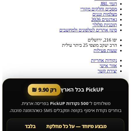
דגמי JBL
מסכים וחלקים מקורי
מצלמות ונגנים
גאדגטים 2026
תוכניות סלולר
סינון אתרים לטלפונים ולמחשבים
יפו 216, ירושלים
הרב יעקב מוצפי 25 ביתר עילית
שעות פעילות
נקודות אחריות
אזור אישי
יצירת קשר
PickUP בכל הארץ
רק 9.90 ₪
משלוחים ל־
500 נקודות PickUP
בפריסה ארצית.
בוחרים נקודת איסוף בקופה ומקבלים SMS כשההזמנה מוכנה.
מבצע מיוחד — על כל מחלקת
בלבד