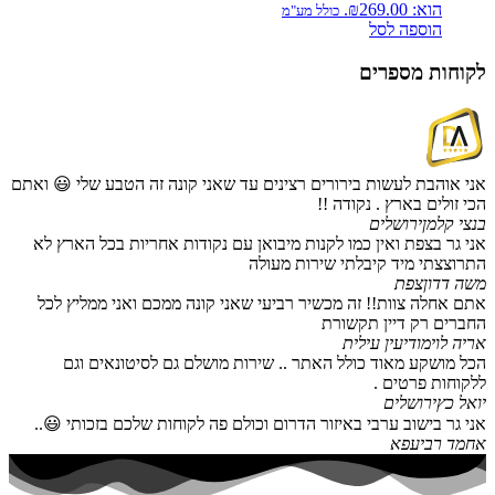
הוא: ₪269.00.
כולל מע"מ
הוספה לסל
לקוחות מספרים
אני אוהבת לעשות בירורים רצינים עד שאני קונה זה הטבע שלי 😃 ואתם
הכי זולים בארץ . נקודה !!
בנצי קלמן
ירושלים
אני גר בצפת ואין כמו לקנות מיבואן עם נקודות אחריות בכל הארץ לא
התרוצצתי מיד קיבלתי שירות מעולה
משה דדון
צפת
אתם אחלה צוות!! זה מכשיר רביעי שאני קונה ממכם ואני ממליץ לכל
החברים רק דיין תקשורת
אריה לוי
מודיעין עילית
הכל מושקע מאוד כולל האתר .. שירות מושלם גם לסיטונאים וגם
ללקוחות פרטים .
יואל כץ
ירושלים
אני גר בישוב ערבי באיזור הדרום וכולם פה לקוחות שלכם בזכותי 😃..
אחמד רביעפא