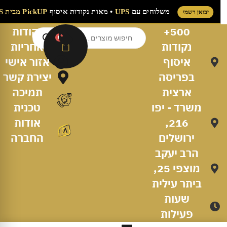
משלוחים עם
UPS
• מאות נקודות איסוף
PickUP מבית UPS
יבואן רשמי
500+
נקודות
0
נקודות
אחריות
איסוף
אזור אישי
בפריסה
יצירת קשר
ארצית
תמיכה
משרד - יפו
טכנית
216,
אודות
ירושלים
החברה
הרב יעקב
מוצפי 25,
ביתר עילית
שעות
פעילות