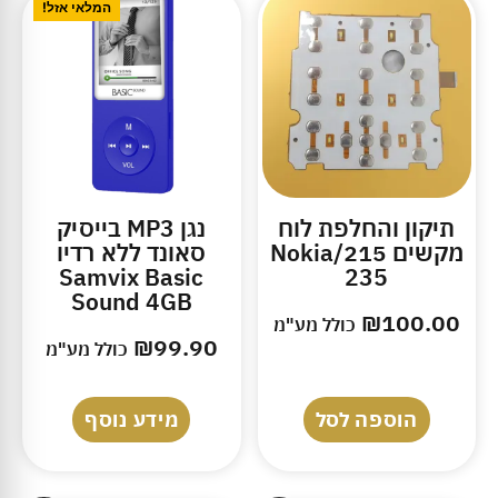
המלאי אזל!
תיקון והחלפת לוח
נגן MP3 בייסיק
מקשים 215/Nokia
סאונד ללא רדיו
Samvix Basic
235
Sound 4GB
₪
100.00
כולל מע"מ
₪
99.90
כולל מע"מ
הוספה לסל
מידע נוסף