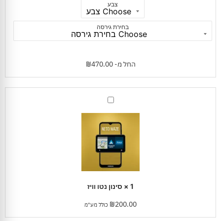
צבע
בחירת גירסה
החל מ-
470.00
₪
סינון
נטו
וויז
1
×
סינון נטו וויז
₪
200.00
כולל מע"מ