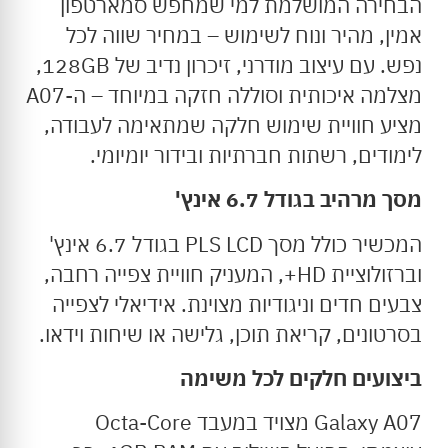
הבחירה המושלמת למי שמחפש סמארטפון
אמין, מהיר ונוח לשימוש – במחיר שווה לכל
נפש. עם עיצוב מודרני, זיכרון נדיב של 128GB,
מצלמה איכותית וסוללה חזקה במיוחד – ה-A07
מציע חוויית שימוש חלקה שמתאימה לעבודה,
לימודים, רשתות חברתיות ובידור יומיומי.
מסך מרהיב בגודל 6.7 אינץ'
המכשיר כולל מסך PLS LCD בגודל 6.7 אינץ'
וברזולוציית HD+, המעניק חוויית צפייה רחבה,
צבעים חדים וניגודיות מצוינת. אידיאלי לצפייה
בסרטונים, קריאת תוכן, גלישה או שיחות וידאו.
ביצועים חלקים לכל משימה
Galaxy A07 מצויד במעבד Octa-Core