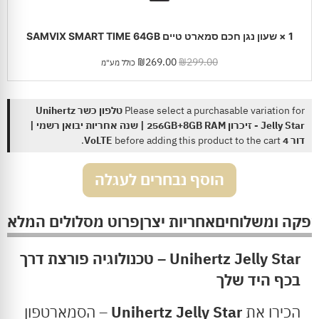
1
×
שעון נגן חכם סמארט טיים SAMVIX SMART TIME 64GB
₪
269.00
₪
299.00
כולל מע"מ
Please select a purchasable variation for
טלפון כשר Unihertz
Jelly Star - זיכרון 256GB+8GB RAM | שנה אחריות יבואן רשמי |
דור 4 VoLTE
before adding this product to the cart.
הוסף נבחרים לעגלה
ספקה ומשלוחים
אחריות יצרן
פרוט מסלולים המלא
Unihertz Jelly Star – טכנולוגיה פורצת דרך
בכף היד שלך
הכירו את
Unihertz Jelly Star
– הסמארטפון