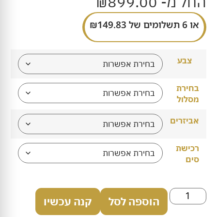
החל מ-
899.00
₪
או 6 תשלומים של
149.83
₪
צבע
בחירת
מסלול
אביזרים
רכישת
סים
הוספה לסל
קנה עכשיו