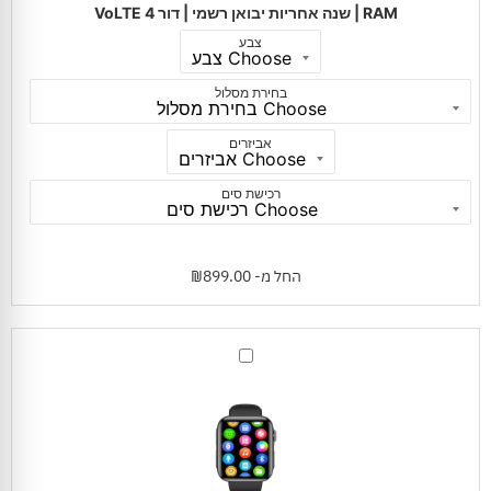
|
RAM | שנה אחריות יבואן רשמי | דור 4 VoLTE
דור
4
צבע
VoLTE
בחירת מסלול
אביזרים
רכישת סים
החל מ-
899.00
₪
שעון
נגן
חכם
סמארט
טיים
SAMVIX
SMART
TIME
64GB