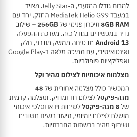
למרות גודלו המזערי, ה-Jelly Star מצויד
במעבד MediaTek Helio G99 החזק, יחד עם
8GB RAM
וזיכרון פנימי של
256GB
– שילוב
נדיר במכשירים בגודל כזה. מערכת ההפעלה
Android 13
מבטיחה ממשק מודרני, חלק
ואינטואיטיבי, עם תמיכה מלאה ב-Google Play
ואפליקציות פופולריות.
מצלמות איכותיות לצילום מהיר וקל
המכשיר כולל מצלמה אחורית של
48
מגה-פיקסל
לצילום חד ומדויק, ומצלמה קדמית
של
8 מגה-פיקסל
לשיחות וידאו וסלפי איכותי –
מושלם לצילום יומיומי, תיעוד רגעים חשובים
ושיתוף מהיר ברשתות החברתיות.