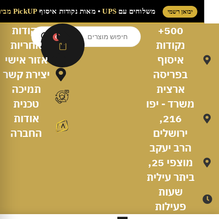
משלוחים עם
UPS
• מאות נקודות איסוף
PickUP מבית
יבואן רשמי
500+
נקודות
0
נקודות
אחריות
איסוף
אזור אישי
בפריסה
יצירת קשר
ארצית
תמיכה
משרד - יפו
טכנית
216,
אודות
ירושלים
החברה
הרב יעקב
מוצפי 25,
ביתר עילית
שעות
פעילות