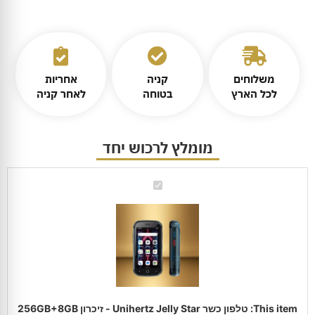
משלוחים
קניה
אחריות
לכל הארץ
בטוחה
לאחר קניה
מומלץ לרכוש יחד
טלפון
כשר
Unihertz
Jelly
Star
-
זיכרון
256GB+8GB
RAM
|
שנה
אחריות
יבואן
This item:
טלפון כשר Unihertz Jelly Star - זיכרון 256GB+8GB
רשמי