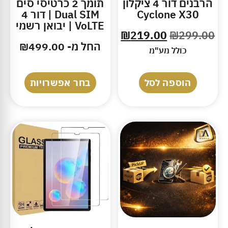
הרבנים דור 4 ציקלון
תומך 2 כרטיסי סים
Cyclone X30
Dual SIM | דור 4
VoLTE | יבואן רשמי
₪
219.00
₪
299.00
החל מ-
499.00
₪
כולל מע"מ
הוספה לסל
בחר אפשרויות