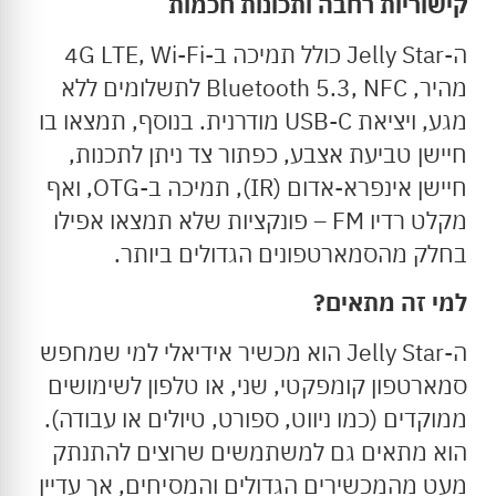
קישוריות רחבה ותכונות חכמות
ה-Jelly Star כולל תמיכה ב-4G LTE, Wi-Fi
מהיר, Bluetooth 5.3, NFC לתשלומים ללא
מגע, ויציאת USB-C מודרנית. בנוסף, תמצאו בו
חיישן טביעת אצבע, כפתור צד ניתן לתכנות,
חיישן אינפרא-אדום (IR), תמיכה ב-OTG, ואף
מקלט רדיו FM – פונקציות שלא תמצאו אפילו
בחלק מהסמארטפונים הגדולים ביותר.
למי זה מתאים?
ה-Jelly Star הוא מכשיר אידיאלי למי שמחפש
סמארטפון קומפקטי, שני, או טלפון לשימושים
ממוקדים (כמו ניווט, ספורט, טיולים או עבודה).
הוא מתאים גם למשתמשים שרוצים להתנתק
מעט מהמכשירים הגדולים והמסיחים, אך עדיין