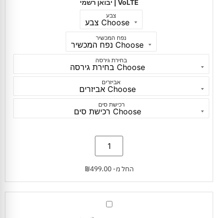
|
VoLTE | יבואן רשמי
יבואן
רשמי
צבע
נפח המכשיר
בחירת גירסה
אביזרים
רכישת סים
החל מ-
499.00
₪
מתאם
כרטיס
זיכרון