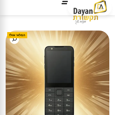
המלאי אזל!