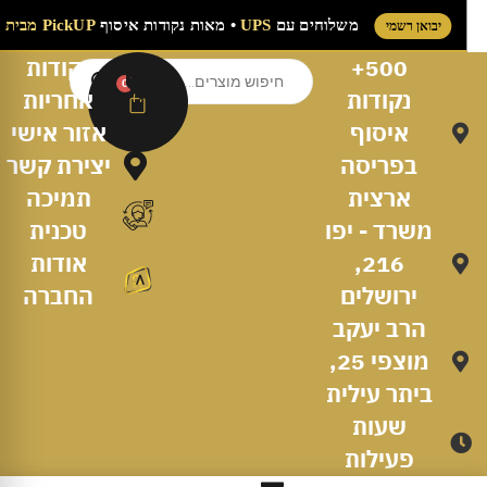
משלוחים עם
UPS
• מאות נקודות איסוף
PickUP מבית UPS
יבואן רשמי
500+
נקודות
0
נקודות
אחריות
איסוף
אזור אישי
בפריסה
יצירת קשר
ארצית
תמיכה
משרד - יפו
טכנית
216,
אודות
ירושלים
החברה
הרב יעקב
מוצפי 25,
ביתר עילית
שעות
פעילות