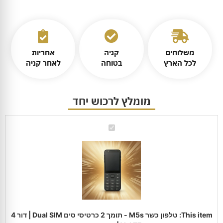
משלוחים
קניה
אחריות
לכל הארץ
בטוחה
לאחר קניה
מומלץ לרכוש יחד
טלפון
כשר
M5s
-
תומך
2
כרטיסי
סים
Dual
SIM
|
דור
4
This item:
טלפון כשר M5s - תומך 2 כרטיסי סים Dual SIM | דור 4
VoLTE