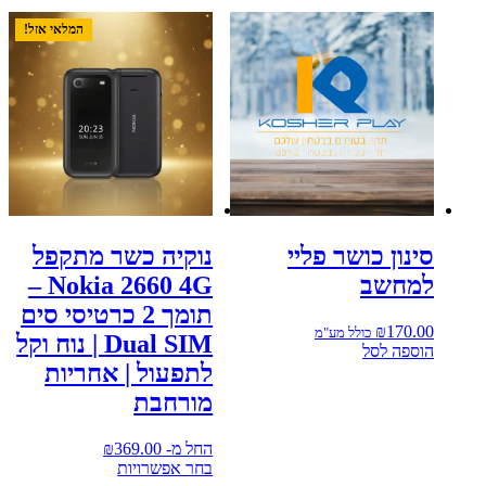
יש
מספר
המלאי אזל!
סוגים.
ניתן
לבחור
את
האפשרויות
בעמוד
המוצר
סינון כושר פליי
נוקיה כשר מתקפל
למחשב
Nokia 2660 4G –
תומך 2 כרטיסי סים
₪
170.00
כולל מע"מ
Dual SIM | נוח וקל
הוספה לסל
לתפעול | אחריות
מורחבת
החל מ-
369.00
₪
בחר אפשרויות