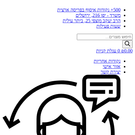
דלג
500+ נקודות איסוף בפריסה ארצית
לתוכן
משרד - יפו 216, ירושלים
הרב יעקב מוצפי 25, ביתר עילית
שעות פעילות
Products
search
0.00
₪
0
עגלת קניות
נקודות אחריות
אזור אישי
יצירת קשר