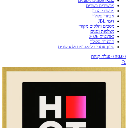
סמארטפונים מסוננים
מכשירים כשרים
מכשירי הדרן
אביזרי סלולר
דגמי JBL
מסכים וחלקים מקורי
מצלמות ונגנים
גאדגטים 2026
תוכניות סלולר
סינון אתרים לטלפונים ולמחשבים
0.00
₪
0
עגלת קניות
🔍