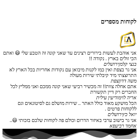
למוצר
זה
יש
מספר
לקוחות מספרים
סוגים.
ניתן
לבחור
את
האפשרויות
בעמוד
אני אוהבת לעשות בירורים רצינים עד שאני קונה זה הטבע שלי 😃 ואתם
המוצר
הכי זולים בארץ . נקודה !!
בנצי קלמן
ירושלים
אני גר בצפת ואין כמו לקנות מיבואן עם נקודות אחריות בכל הארץ לא
התרוצצתי מיד קיבלתי שירות מעולה
משה דדון
צפת
אתם אחלה צוות!! זה מכשיר רביעי שאני קונה ממכם ואני ממליץ לכל
החברים רק דיין תקשורת
אריה לוי
מודיעין עילית
הכל מושקע מאוד כולל האתר .. שירות מושלם גם לסיטונאים וגם
ללקוחות פרטים .
יואל כץ
ירושלים
אני גר בישוב ערבי באיזור הדרום וכולם פה לקוחות שלכם בזכותי 😃..
אחמד רביעפא