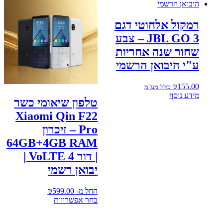
רמקול אלחוטי דגם
JBL GO 3 – צבע
שחור שנה אחריות
ע"י היבואן הרשמי
₪
155.00
כולל מע"מ
מידע נוסף
טלפון שיאומי כשר
Xiaomi Qin F22
Pro – זיכרון
64GB+4GB RAM
| דור 4 VoLTE |
יבואן רשמי
החל מ-
599.00
₪
בחר אפשרויות
למוצר
זה