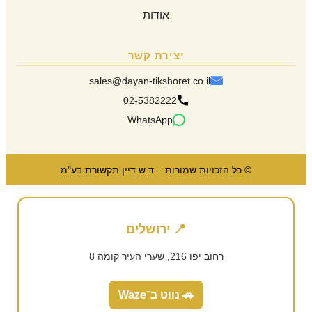
אודות
יצירת קשר
sales@dayan-tikshoret.co.il
02-5382222
WhatsApp
© כל הזכויות שמורות – ד.ש דיין תקשורת בע"מ
📍 ירושלים
רחוב יפו 216, שערי העיר קומה 8
🚗 נווט ב־Waze