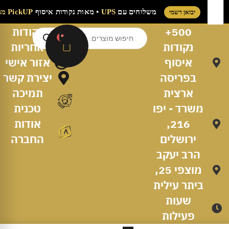
משלוחים עם
UPS
• מאות נקודות איסוף
PickUP מבית 
יבואן רשמי
500+
נקודות
0
נקודות
אחריות
איסוף
אזור אישי
בפריסה
יצירת קשר
ארצית
תמיכה
משרד - יפו
טכנית
216,
אודות
ירושלים
החברה
הרב יעקב
מוצפי 25,
ביתר עילית
שעות
פעילות