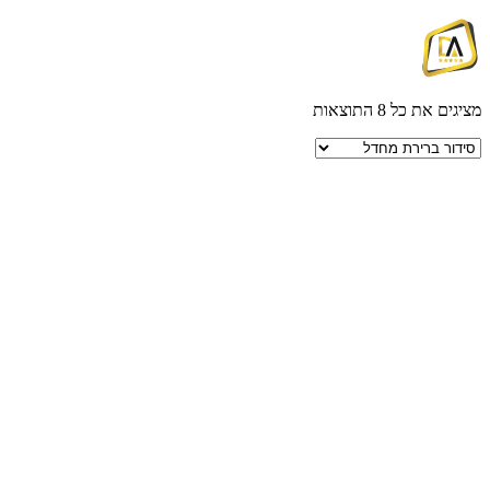
מציגים את כל ⁦8⁩ התוצאות