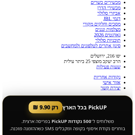
מכשירים כשרים
מכשירי הדרן
אביזרי סלולר
דגמי JBL
מסכים וחלקים מקורי
מצלמות ונגנים
גאדגטים 2026
תוכניות סלולר
סינון אתרים לטלפונים ולמחשבים
יפו 216, ירושלים
הרב יעקב מוצפי 25 ביתר עילית
שעות פעילות
נקודות אחריות
אזור אישי
יצירת קשר
PickUP בכל הארץ
רק 9.90 ₪
משלוחים ל־
500 נקודות PickUP
בפריסה ארצית.
בוחרים נקודת איסוף בקופה ומקבלים SMS כשההזמנה מוכנה.