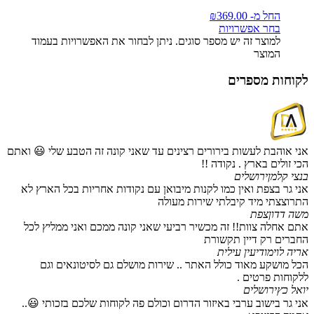
החל מ-
369.00
₪
בחר אפשרויות
למוצר זה יש מספר סוגים. ניתן לבחור את האפשרויות בעמוד
המוצר
לקוחות מספרים
אני אוהבת לעשות בירורים רצינים עד שאני קונה זה הטבע שלי 😃 ואתם
הכי זולים בארץ . נקודה !!
בנצי קלמן
ירושלים
אני גר בצפת ואין כמו לקנות מיבואן עם נקודות אחריות בכל הארץ לא
התרוצצתי מיד קיבלתי שירות מעולה
משה דדון
צפת
אתם אחלה צוות!! זה מכשיר רביעי שאני קונה ממכם ואני ממליץ לכל
החברים רק דיין תקשורת
אריה לוי
מודיעין עילית
הכל מושקע מאוד כולל האתר .. שירות מושלם גם לסיטונאים וגם
ללקוחות פרטים .
יואל כץ
ירושלים
אני גר בישוב ערבי באיזור הדרום וכולם פה לקוחות שלכם בזכותי 😃..