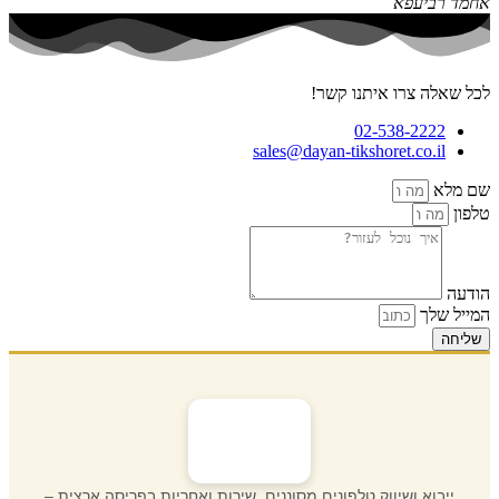
אחמד רביעפא
לכל שאלה צרו איתנו קשר!
02-538-2222
sales@dayan-tikshoret.co.il
שם מלא
טלפון
הודעה
המייל שלך
שליחה
ייבוא ושיווק טלפונים מסוננים, שירות ואחריות בפריסה ארצית –