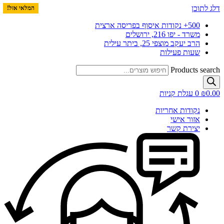
דלג לתוכן
המלאי אזל!
המלאי אזל!
המלאי אזל!
500+ נקודות איסוף בפריסה ארצית
משרד - יפו 216, ירושלים
הרב יעקב מוצפי 25, ביתר עילית
שעות פעילות
Products search
0.00
₪
0
עגלת קניות
נקודות אחריות
אזור אישי
יצירת קשר