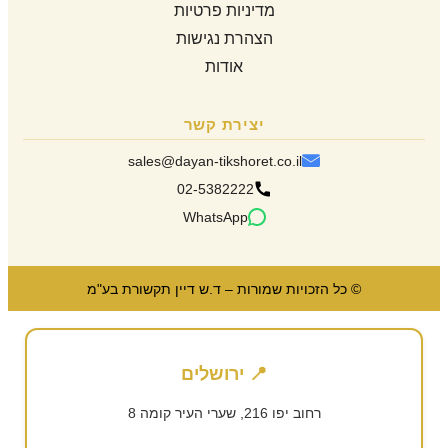
מדיניות פרטיות
הצהרת נגישות
אודות
יצירת קשר
sales@dayan-tikshoret.co.il
02-5382222
WhatsApp
© כל הזכויות שמורות – ד.ש דיין תקשורת בע"מ
📍 ירושלים
רחוב יפו 216, שערי העיר קומה 8