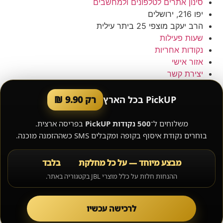
סינון אתרים לטלפונים ולמחשבים
יפו 216, ירושלים
הרב יעקב מוצפי 25 ביתר עילית
שעות פעילות
נקודות אחריות
אזור אישי
יצירת קשר
PickUP בכל הארץ
רק 9.90 ₪
משלוחים ל־
500 נקודות PickUP
בפריסה ארצית.
בוחרים נקודת איסוף בקופה ומקבלים SMS כשההזמנה מוכנה.
מבצע מיוחד — על כל מחלקת
בלבד
ההנחות חלות על כלל מוצרי JBL בקטגוריה באתר.
לרכישה עכשיו