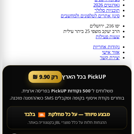
גאדגטים 2026
תוכניות סלולר
סינון אתרים לטלפונים ולמחשבים
יפו 216, ירושלים
הרב יעקב מוצפי 25 ביתר עילית
שעות פעילות
נקודות אחריות
אזור אישי
יצירת קשר
PickUP בכל הארץ
רק 9.90 ₪
משלוחים ל־
500 נקודות PickUP
בפריסה ארצית.
בוחרים נקודת איסוף בקופה ומקבלים SMS כשההזמנה מוכנה.
מבצע מיוחד — על כל מחלקת
בלבד
ההנחות חלות על כלל מוצרי JBL בקטגוריה באתר.