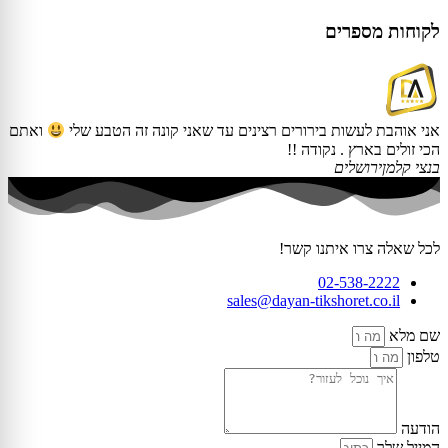
לקוחות מספרים
אנ
אני אוהבת לעשות בירורים רצינים עד שאני קונה זה הטבע שלי
ואתם
הת
הכי זולים בארץ . נקודה !!
מש
בנצי קלמן
ירושלים
לכל שאלה צרו איתנו קשר!
02-538-2222
sales@dayan-tikshoret.co.il
שם מלא
טלפון
הודעה
המייל שלך